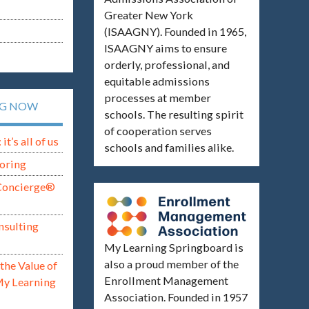
Greater New York
(ISAAGNY). Founded in 1965,
ISAAGNY aims to ensure
orderly, professional, and
equitable admissions
processes at member
NG NOW
schools. The resulting spirit
of cooperation serves
t’s all of us
schools and families alike.
oring
Concierge®
nsulting
My Learning Springboard is
also a proud member of the
the Value of
Enrollment Management
My Learning
Association. Founded in 1957