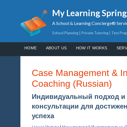
My Learning Sprin
A School & Learning Concierge® Servi
School Planning | Private Tutoring | Test Pre
HOME
ABOUT US
HOW IT WORKS
SERV
Case Management & Ins
Coaching (Russian)
Индивидуальный подход и
консультации для достиже
успеха
Hаши Услуги
|
Наш подход
|
Индивидуальный