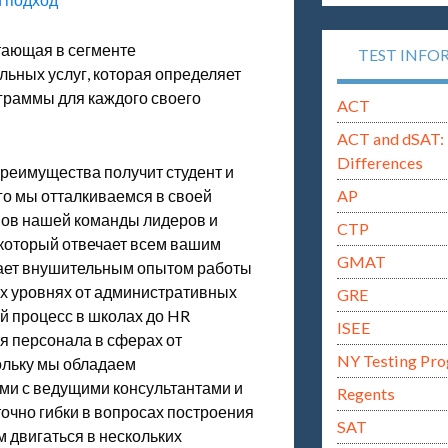
отающая в сегменте
TEST INFO
льных услуг, которая определяет
ограммы для каждого своего
ACT
ACT and dSAT: 
Differences
преимущества получит студент и
AP
ого мы отталкиваемся в своей
енов нашей команды лидеров и
CTP
 который отвечает всем вашим
GMAT
ает внушительным опытом работы
сех уровнях от административных
GRE
й процесс в школах до HR
ISEE
я персонала в сферах от
NY Testing Pr
ольку мы обладаем
ми с ведущими консультантами и
Regents
чно гибки в вопросах построения
SAT
 двигаться в нескольких