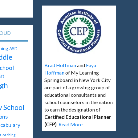
LOUD
hing
ASD
ddle
Brad Hoffman
and
Faya
chool
Hoffman
of My Learning
st
Springboard in New York City
gh
are part of a growing group of
educational consultants and
school counselors in the nation
y School
to earn the designation of
ons
Certified Educational Planner
(CEP)
.
Read More
cabulary
l Coaching