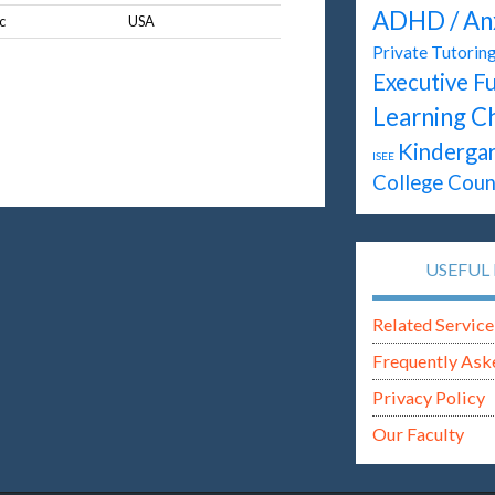
ADHD / An
c
USA
Private Tutorin
Executive F
Learning C
Kinderga
ISEE
College Coun
USEFUL 
Related Service
Frequently Ask
Privacy Policy
Our Faculty