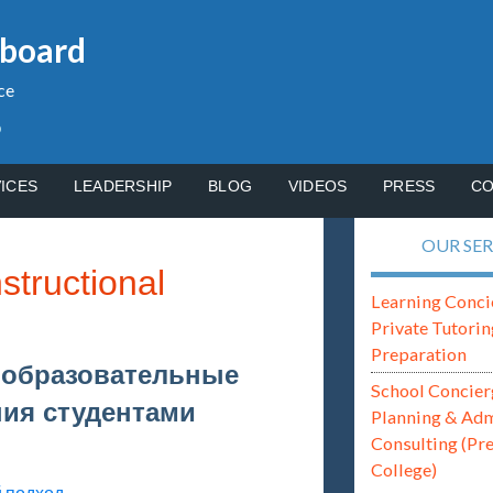
gboard
ce
p
ICES
LEADERSHIP
BLOG
VIDEOS
PRESS
CO
OUR SER
tructional
Learning Conci
Private Tutorin
Preparation
 образовательные
School Concier
ния студентами
Planning & Ad
Consulting (Pr
College)
 подход