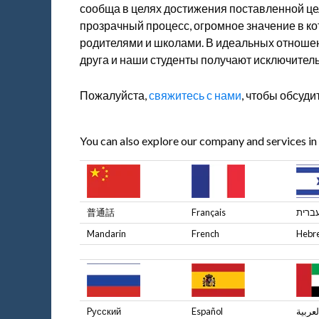
сообща в целях достижения поставленной ц
прозрачный процесс, огромное значение в ко
родителями и школами. В идеальных отношен
друга и наши студенты получают исключитель
Пожалуйста,
свяжитесь с нами
, чтобы обсуди
You can also explore our company and services in
普通話
Français
ברית
Mandarin
French
Hebr
Pусский
Español
لعربية