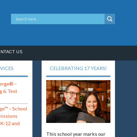
NTACT US
VICES
CELEBRATING 17 YEARS!
erge® –
g & Test
ge™ – School
missions
eK-12 and
This school year marks our