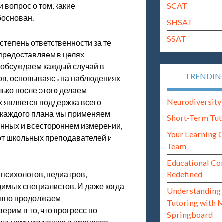
SCAT
 вопрос о том, какие
боснован.
SHSAT
SSAT
тепень ответственности за те
предоставляем в целях
 обсуждаем каждый случай в
TRENDI
ов, основываясь на наблюдениях
лько после этого делаем
Neurodiversity: i
х является поддержка всего
я каждого плана мы применяем
Short-Term Tut
анных и всестороннем измерении,
Your Learning 
от школьных преподавателей и
Team
Educational Co
Redefined
психологов, педиатров,
димых специалистов. И даже когда
Understanding 
равно продолжаем
Tutoring with 
ерим в то, что прогресс по
Springboard
ельному изучению в процессе