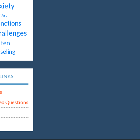
xiety
g
Art
unctions
hallenges
rten
seling
LINKS
s
ed Questions