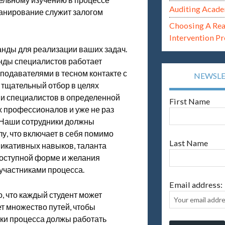
Auditing Acade
ланирование служит залогом
Choosing A Re
Intervention P
нды для реализации ваших задач.
нды специалистов работает
одавателями в тесном контакте с
NEWSL
 тщательный отбор в целях
 и специалистов в определенной
First Name
 профессионалов и уже не раз
. Наши сотрудники должны
лу, что включает в себя помимо
Last Name
икативных навыков, таланта
доступной форме и желания
участниками процесса.
Email address:
, что каждый студент может
ет множество путей, чтобы
ники процесса должы работать