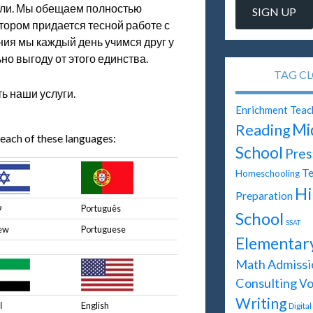
ели. Мы обещаем полностью
тором придается тесной работе с
ия мы каждый день учимся друг у
но выгоду от этого единства.
TAG C
ть наши услуги.
Enrichment Teac
Mi
Reading
 each of these languages:
School
Pres
Te
Homeschooling
Hi
Preparation
ע
Português
School
SSAT
ew
Portuguese
Elementar
Math
Admissi
Consulting
Vo
Writing
ا
English
Digita