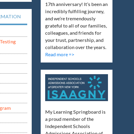
17th anniversary! It’s been an
incredibly fulfilling journey,
RMATION
and we’re tremendously
grateful to all of our families,
colleagues, and friends for
your trust, partnership, and
Testing
collaboration over the years.
Read more =>
ogram
My Learning Springboard is
a proud member of the
Independent Schools
Admissions Association of