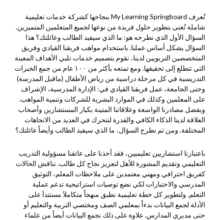
تُعرف My Learning Springboard بنجاحها كشركة خدمات تعليمية
شاملة تُعنى بتطوير حلول فريدة من نوعها لجميع المتعلمين المتميزين.
السؤال الأول الذي نطرحه هو: ما الذي سيفيد الطالب وعائلتك؟ هذا
السؤال يشكل أساس عملنا. باستخدام مواهب فريقنا القيادي وفريق
المتخصصين التربويين لدينا، نقوم بتصميم خدمات تلبي الأهداف المعينة
التي تتطلع إلى تحقيقها. ومع تمتعه بأكثر من ١٠٠ عام من جمع الخبرات
التدريسية في كل مرحلة دراسية من رياض الأطفال (ماقبل المدرسة)
وحتى الجامعة، عمل فريقنا القيادي في: الإدارة المدرسية، الإشراف
على المعلمين وكذلك في الموارد البشرية للشركات وتنمية المواهب.
وبفضل مصادرنا الواسعة وعلاقاتنا المتينة بكبار المستشارين وأصحاب
العلاقة لدينا الذكاء الكافي والقدرة لنتحرك في العديد من الاتجاهات
المختلفة. ومن ثم نطرح السؤال، ما الذي سيفيد الطالب وأيضاً عائلتك؟
باعتبارنا استشاريين تعليميين، فقد أخذنا على عاتقنا مسؤولية التدريب
التعليمي وتقديم المشورة للأهل لتعزيز نجاح كل طالب. نناقش الحالات
كفريق احترافي ومهني معتمدين على ملاحظات المعلم، التوثيق
المدرسي والاختبارات لكي نضع توصيات استراتيجية تدعم عملية
التعلم. ولتطوير كل خطة تعليمية نطبق منهجاً متكاملاَ مستنداَ على
الأدلة لجمع البيانات بدءاً بمعلمي الصف ومختصي التربية والتعليم أو
حتى مديري المدارس. علاوة على ذلك نجمع البيانات أيضاً من علماء