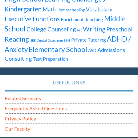
Kindergarten
Math
Vocabulary
Homeschooling
Middle
Executive Functions
Enrichment Teaching
School
Writing
Preschool
College Counseling
Art
ADHD /
Reading
Private Tutoring
Digital Coaching
ISEE
SSAT
Elementary School
Anxiety
Admissions
ASD
Consulting
Test Preparation
USEFUL LINKS
Related Services
Frequently Asked Questions
Privacy Policy
Our Faculty