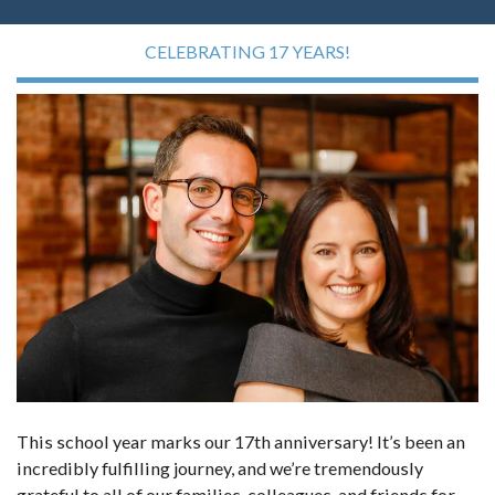
CELEBRATING 17 YEARS!
This school year marks our 17th anniversary! It’s been an
incredibly fulfilling journey, and we’re tremendously
grateful to all of our families, colleagues, and friends for