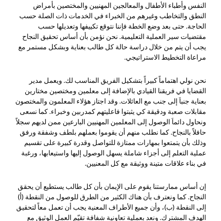
النفس وأطباء الأطفال والمعالجين المهنيين والمختصين بأمراض
النطق والتخاطب وغيرهم من الخبراء في الخدمات ذات الصلة حسب
الحاجة. حتى بعد وضع الخطة فإننا نتوقع تكييفها وتعديلها حسب
مقتضيات سير العملية التعليمية. نحن نؤمن بأن أساس تحقيق النجاح
يجب أن يتم من خلال دراسة حالة كل طالب بعناية وبشكل مستمر مع
مراعاة التخطيط الاستراتيجي.
نحن نولي اهتماماً كبيراً بتشكيل الفريق المناسب لك. ويعمل مدير
القضايا في فريقنا القيادي بالإضافة إلى معلمين ومختصين مختارين
بعناية جنباَ إلى جنب مع العائلات. وقد اجتاز هؤلاء المعلمون والمختصون
مقابلات صعبة ودقيقة كي يثبتوا فاعليتهم كمدربين وخبراء. كما نسعى
ونحاول دائماَ الوصول إلى المعلمين المهنيين البارعين ممن لديهم سجلاً
حافلاً بالنجاح. كما نطلب منهم أن يقوموا بعملهم بلطف وشفقة ورفق
وذلك بأن يتمتعوا بمهارات ممتازة للتواصل وقدرة كبيرة على تقسيم
عملية التعلم إلى أجزاء شاملة يسهل الوصول إليها واستيعابها، ورغبة
في بناء علاقات متينة ووثيقة مع كل المعنيين.
إن أساس ممارستنا يقوم على الإيمان بأن كل طالب يستطيع أن يحقق
النجاح. كما ونعترف بأن هناك الكثير من الطرق للوصول من النقطة (أ)
إلى النقطة (ب)، وأن جميع الأطراف المعنية يجب أن تعمل معاً لتحقيق
الهدف المشترك. ونعد بعملية تعاونية شفافة تقيّم العمل الوثيق مع