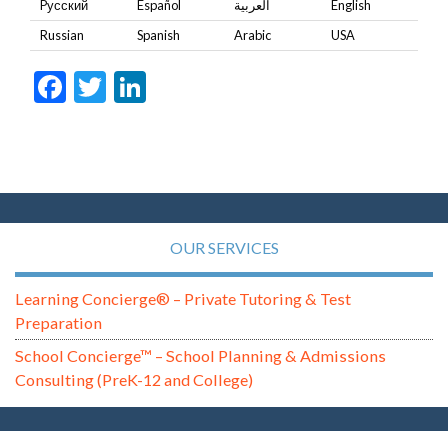
Pусский
Español
العربية
English
Russian
Spanish
Arabic
USA
Facebook
Twitter
LinkedIn
OUR SERVICES
Learning Concierge® – Private Tutoring & Test
Preparation
School Concierge™ – School Planning & Admissions
Consulting (PreK-12 and College)